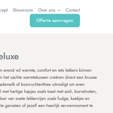
cept
Showroom
Over ons
Contact
Offerte aanvragen
eluxe
en avond vol warmte, comfort en iets lekkers binnen
 en het zachte warmtekussen creëren direct een knusse
lademelk of bosvruchtenthee uitnodigt om even
 met hartige hapjes zoals toast met aioli, borrelnoten,
door van zoete lekkernijen zoals fudge, koekjes en
e genieten of jezelf een heerlijk verwenmoment te