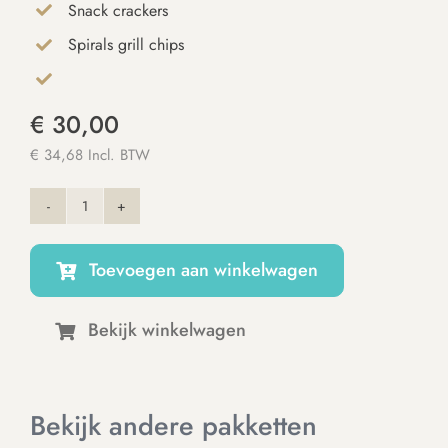
Snack crackers
Spirals grill chips
€
30,00
€ 34,68 Incl. BTW
Ready
To
Toevoegen aan winkelwagen
Explore
aantal
Bekijk winkelwagen
Bekijk andere pakketten